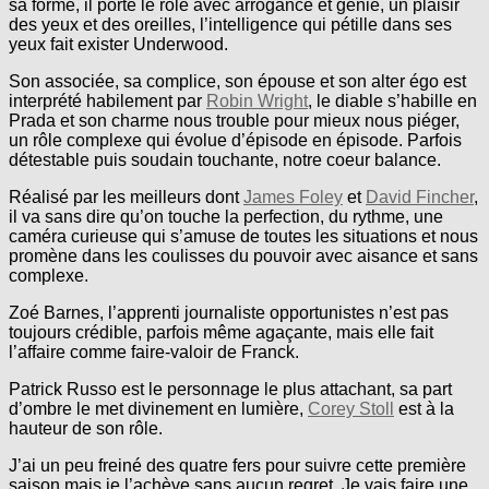
sa forme, il porte le rôle avec arrogance et génie, un plaisir
des yeux et des oreilles, l’intelligence qui pétille dans ses
yeux fait exister Underwood.
Son associée, sa complice, son épouse et son alter égo est
interprété habilement par
Robin Wright
, le diable s’habille en
Prada et son charme nous trouble pour mieux nous piéger,
un rôle complexe qui évolue d’épisode en épisode. Parfois
détestable puis soudain touchante, notre coeur balance.
Réalisé par les meilleurs dont
James Foley
et
David Fincher
,
il va sans dire qu’on touche la perfection, du rythme, une
caméra curieuse qui s’amuse de toutes les situations et nous
promène dans les coulisses du pouvoir avec aisance et sans
complexe.
Zoé Barnes, l’apprenti journaliste opportunistes n’est pas
toujours crédible, parfois même agaçante, mais elle fait
l’affaire comme faire-valoir de Franck.
Patrick Russo est le personnage le plus attachant, sa part
d’ombre le met divinement en lumière,
Corey Stoll
est à la
hauteur de son rôle.
J’ai un peu freiné des quatre fers pour suivre cette première
saison mais je l’achève sans aucun regret. Je vais faire une