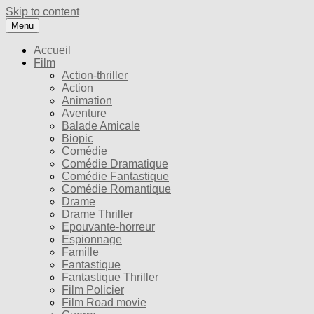
Skip to content
Menu
Accueil
Film
Action-thriller
Action
Animation
Aventure
Balade Amicale
Biopic
Comédie
Comédie Dramatique
Comédie Fantastique
Comédie Romantique
Drame
Drame Thriller
Epouvante-horreur
Espionnage
Famille
Fantastique
Fantastique Thriller
Film Policier
Film Road movie