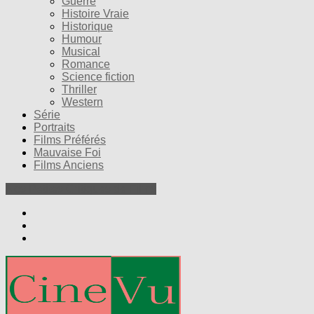
Guerre
Histoire Vraie
Historique
Humour
Musical
Romance
Science fiction
Thriller
Western
Série
Portraits
Films Préférés
Mauvaise Foi
Films Anciens
Nos Petites Critiques de Films