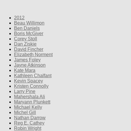
2012
Beau Willimon
Ben Daniels
Boris McGiver
Corey Stoll
Dan Ziskie
David Fincher
Elizabeth Norment
James Foley
Jayne Atkinson
Kate Mara
Kathleen Chalfant
Kevin Spacey
Kristen Connolly
Larry Pine
Mahershala Ali
Maryann Plunkett
Michael Kelly
Michel Gill
Nathan Darrow
Reg E. Cathey
Robin Wright