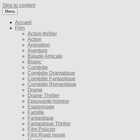
Skip to content
Menu
Accueil
Film
Action-thriller
Action
Animation
Aventure
Balade Amicale
Biopic
Comédie
Comédie Dramatique
Comédie Fantastique
Comédie Romantique
Drame
Drame Thriller
Epouvante-horreur
Espionnage
Famille
Fantastique
Fantastique Thriller
Film Policier
Film Road movie