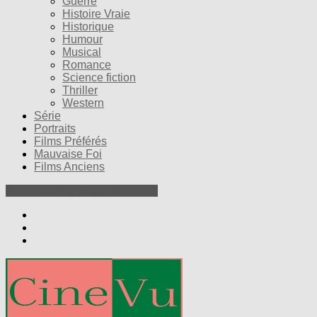
Guerre
Histoire Vraie
Historique
Humour
Musical
Romance
Science fiction
Thriller
Western
Série
Portraits
Films Préférés
Mauvaise Foi
Films Anciens
Nos Petites Critiques de Films