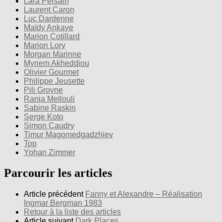
Lara Persain
Laurent Caron
Luc Dardenne
Maïdy Ankaye
Marion Cotillard
Marion Lory
Morgan Marinne
Myriem Akheddiou
Olivier Gourmet
Philippe Jeusette
Pili Groyne
Rania Mellouli
Sabine Raskin
Serge Koto
Simon Caudry
Timur Magomedgadzhiev
Top
Yohan Zimmer
Parcourir les articles
Article précédent
Fanny et Alexandre – Réalisation
Ingmar Bergman 1983
Retour à la liste des articles
Article suivant
Dark Places