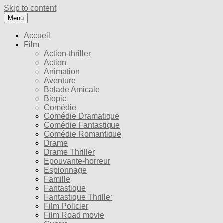
Skip to content
Menu
Accueil
Film
Action-thriller
Action
Animation
Aventure
Balade Amicale
Biopic
Comédie
Comédie Dramatique
Comédie Fantastique
Comédie Romantique
Drame
Drame Thriller
Epouvante-horreur
Espionnage
Famille
Fantastique
Fantastique Thriller
Film Policier
Film Road movie