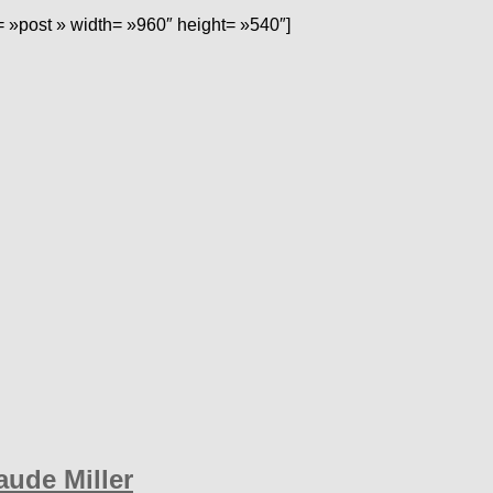
= »post » width= »960″ height= »540″]
aude Miller