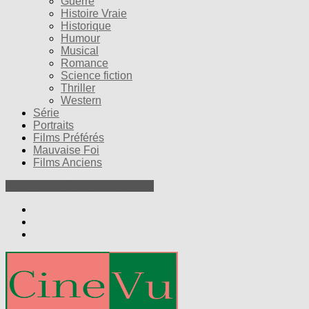
Guerre
Histoire Vraie
Historique
Humour
Musical
Romance
Science fiction
Thriller
Western
Série
Portraits
Films Préférés
Mauvaise Foi
Films Anciens
Nos Petites Critiques de Films