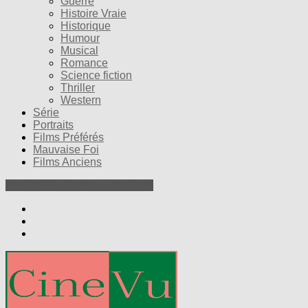
Guerre
Histoire Vraie
Historique
Humour
Musical
Romance
Science fiction
Thriller
Western
Série
Portraits
Films Préférés
Mauvaise Foi
Films Anciens
Nos Petites Critiques de Films