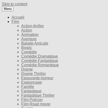
Skip to content
Menu
Accueil
Film
Action-thriller
Action
Animation
Aventure
Balade Amicale
Biopic
Comédie
Comédie Dramatique
Comédie Fantastique
Comédie Romantique
Drame
Drame Thriller
Epouvante-horreur
Espionnage
Famille
Fantastique
Fantastique Thriller
Film Policier
Film Road movie