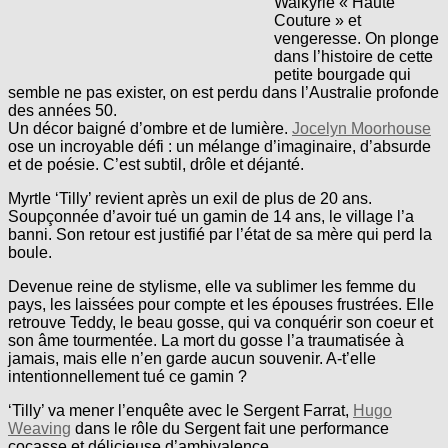
Walkyrie « Haute
Couture » et
vengeresse. On plonge
dans l’histoire de cette
petite bourgade qui
semble ne pas exister, on est perdu dans l’Australie profonde
des années 50.
Un décor baigné d’ombre et de lumière.
Jocelyn Moorhouse
ose un incroyable défi : un mélange d’imaginaire, d’absurde
et de poésie. C’est subtil, drôle et déjanté.
Myrtle ‘Tilly’ revient après un exil de plus de 20 ans.
Soupçonnée d’avoir tué un gamin de 14 ans, le village l’a
banni. Son retour est justifié par l’état de sa mère qui perd la
boule.
Devenue reine de stylisme, elle va sublimer les femme du
pays, les laissées pour compte et les épouses frustrées. Elle
retrouve Teddy, le beau gosse, qui va conquérir son coeur et
son âme tourmentée. La mort du gosse l’a traumatisée à
jamais, mais elle n’en garde aucun souvenir. A-t’elle
intentionnellement tué ce gamin ?
‘Tilly’ va mener l’enquête avec le Sergent Farrat,
Hugo
Weaving
dans le rôle du Sergent fait une performance
cocasse et délicieuse d’ambivalence.