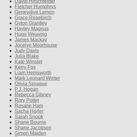
David Hirschfelder
Fletcher Humphrys
Geneviève Lemon
Grace Rosebirch
Gyton Grantley
Hayley Magnus
Hugo Weaving
James Mackay
Jocelyn Moorhouse
Judy Davis
Julia Blake
Kate Winslet
Kerry Fox
Liam Hemsworth
Mark Leonard Winter
Olivia Sprague
P.J. Hogan
Rebecca Gibney
Rory Potter
Rosalie Ham
Sacha Horler
Sarah Snook
Shane Bourne
Shane Jacobson
Simon Maiden