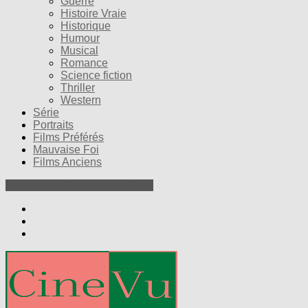
Guerre
Histoire Vraie
Historique
Humour
Musical
Romance
Science fiction
Thriller
Western
Série
Portraits
Films Préférés
Mauvaise Foi
Films Anciens
Nos Petites Critiques de Films