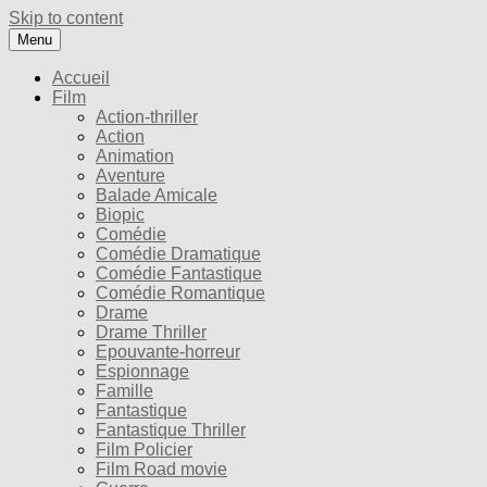
Skip to content
Menu
Accueil
Film
Action-thriller
Action
Animation
Aventure
Balade Amicale
Biopic
Comédie
Comédie Dramatique
Comédie Fantastique
Comédie Romantique
Drame
Drame Thriller
Epouvante-horreur
Espionnage
Famille
Fantastique
Fantastique Thriller
Film Policier
Film Road movie