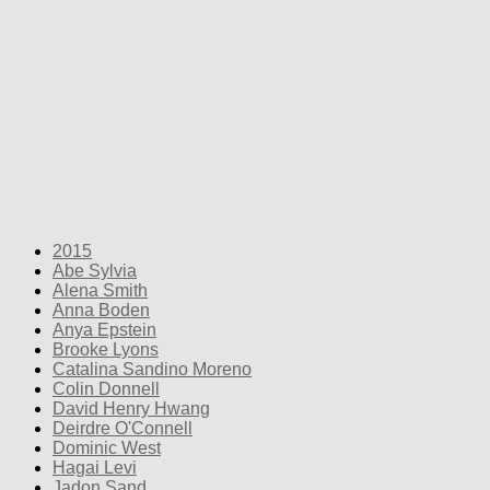
2015
Abe Sylvia
Alena Smith
Anna Boden
Anya Epstein
Brooke Lyons
Catalina Sandino Moreno
Colin Donnell
David Henry Hwang
Deirdre O'Connell
Dominic West
Hagai Levi
Jadon Sand