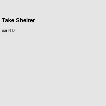
Take Shelter
par
N D