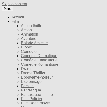
Skip to content
Menu
Accueil
Film
Action-thriller
Action
Animation
Aventure
Balade Amicale
Biopic
Comédie
Comédie Dramatique
Comédie Fantastique
Comédie Romantique
Drame
Drame Thriller
Epouvante-horreur
Espionnage
Famille
Fantastique
Fantastique Thriller
Film Policier
Film Road movie