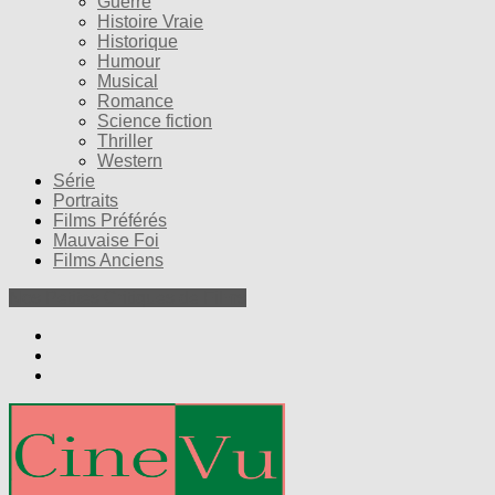
Guerre
Histoire Vraie
Historique
Humour
Musical
Romance
Science fiction
Thriller
Western
Série
Portraits
Films Préférés
Mauvaise Foi
Films Anciens
Nos Petites Critiques de Films