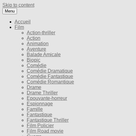
Skip to content
Menu
Accueil
Film
Action-thriller
Action
Animation
Aventure
Balade Amicale
Biopic
Comédie
Comédie Dramatique
Comédie Fantastique
Comédie Romantique
Drame
Drame Thriller
Epouvante-horreur
Espionnage
Famille
Fantastique
Fantastique Thriller
Film Policier
Film Road movie