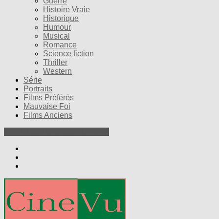
Guerre
Histoire Vraie
Historique
Humour
Musical
Romance
Science fiction
Thriller
Western
Série
Portraits
Films Préférés
Mauvaise Foi
Films Anciens
Nos Petites Critiques de Films