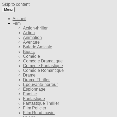
Skip to content
Menu
Accueil
Film
Action-thriller
Action
Animation
Aventure
Balade Amicale
Biopic
Comédie
Comédie Dramatique
Comédie Fantastique
Comédie Romantique
Drame
Drame Thriller
Epouvante-horreur
Espionnage
Famille
Fantastique
Fantastique Thriller
Film Policier
Film Road movie