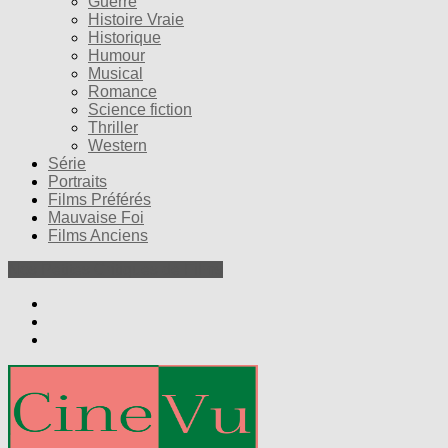
Guerre
Histoire Vraie
Historique
Humour
Musical
Romance
Science fiction
Thriller
Western
Série
Portraits
Films Préférés
Mauvaise Foi
Films Anciens
Nos Petites Critiques de Films