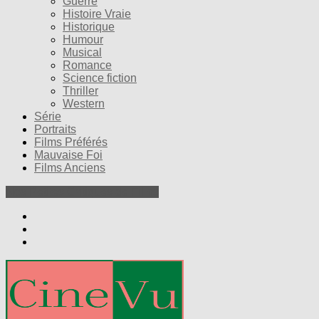
Guerre
Histoire Vraie
Historique
Humour
Musical
Romance
Science fiction
Thriller
Western
Série
Portraits
Films Préférés
Mauvaise Foi
Films Anciens
Nos Petites Critiques de Films