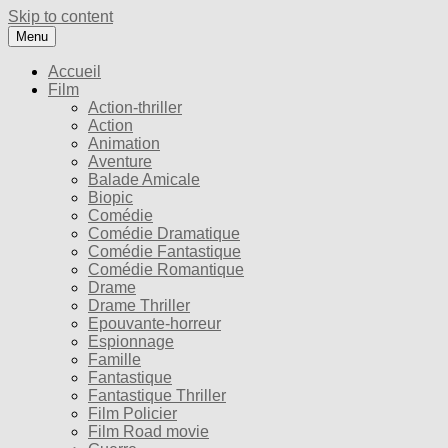
Skip to content
Menu
Accueil
Film
Action-thriller
Action
Animation
Aventure
Balade Amicale
Biopic
Comédie
Comédie Dramatique
Comédie Fantastique
Comédie Romantique
Drame
Drame Thriller
Epouvante-horreur
Espionnage
Famille
Fantastique
Fantastique Thriller
Film Policier
Film Road movie