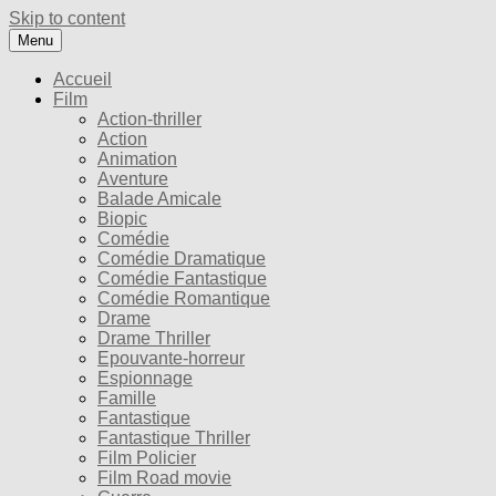
Skip to content
Menu
Accueil
Film
Action-thriller
Action
Animation
Aventure
Balade Amicale
Biopic
Comédie
Comédie Dramatique
Comédie Fantastique
Comédie Romantique
Drame
Drame Thriller
Epouvante-horreur
Espionnage
Famille
Fantastique
Fantastique Thriller
Film Policier
Film Road movie