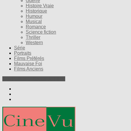
Guerre
Histoire Vraie
Historique
Humour
Musical
Romance
Science fiction
Thriller
Western
Série
Portraits
Films Préférés
Mauvaise Foi
Films Anciens
Nos Petites Critiques de Films