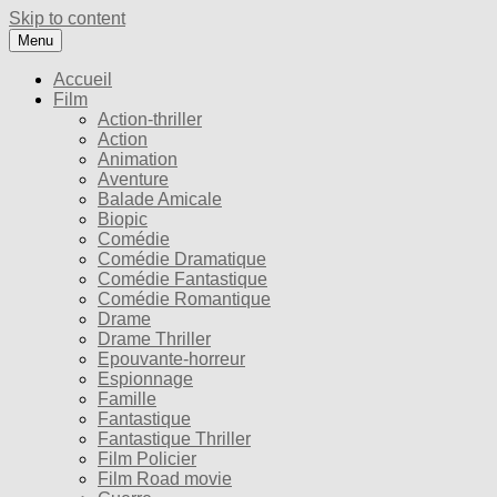
Skip to content
Menu
Accueil
Film
Action-thriller
Action
Animation
Aventure
Balade Amicale
Biopic
Comédie
Comédie Dramatique
Comédie Fantastique
Comédie Romantique
Drame
Drame Thriller
Epouvante-horreur
Espionnage
Famille
Fantastique
Fantastique Thriller
Film Policier
Film Road movie