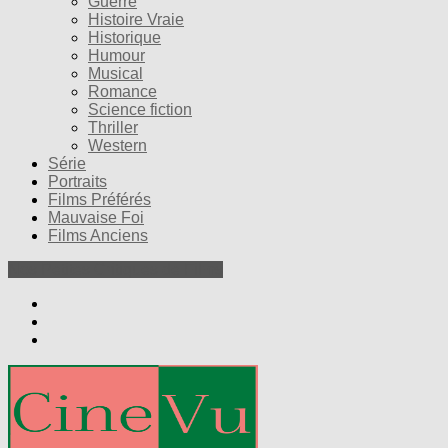
Guerre
Histoire Vraie
Historique
Humour
Musical
Romance
Science fiction
Thriller
Western
Série
Portraits
Films Préférés
Mauvaise Foi
Films Anciens
Nos Petites Critiques de Films