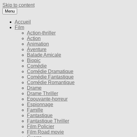
Skip to content
Menu
Accueil
Film
Action-thriller
Action
Animation
Aventure
Balade Amicale
Biopic
Comédie
Comédie Dramatique
Comédie Fantastique
Comédie Romantique
Drame
Drame Thriller
Epouvante-horreur
Espionnage
Famille
Fantastique
Fantastique Thriller
Film Policier
Film Road movie