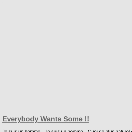
Everybody Wants Some !!
Je suis un homme…Je suis un homme…Quoi de plus naturel e