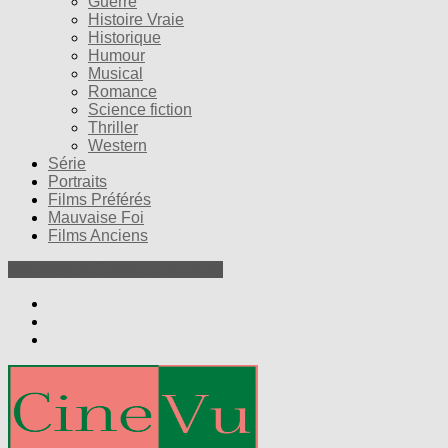
Guerre
Histoire Vraie
Historique
Humour
Musical
Romance
Science fiction
Thriller
Western
Série
Portraits
Films Préférés
Mauvaise Foi
Films Anciens
Nos Petites Critiques de Films