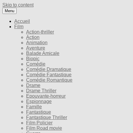
Skip to content
Menu
Accueil
Film
Action-thriller
Action
Animation
Aventure
Balade Amicale
Biopic
Comédie
Comédie Dramatique
Comédie Fantastique
Comédie Romantique
Drame
Drame Thriller
Epouvante-horreur
Espionnage
Famille
Fantastique
Fantastique Thriller
Film Policier
Film Road movie