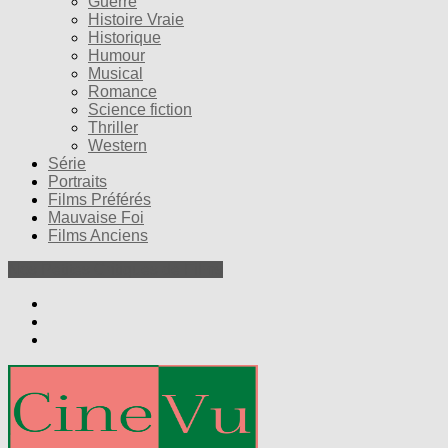
Guerre
Histoire Vraie
Historique
Humour
Musical
Romance
Science fiction
Thriller
Western
Série
Portraits
Films Préférés
Mauvaise Foi
Films Anciens
Nos Petites Critiques de Films