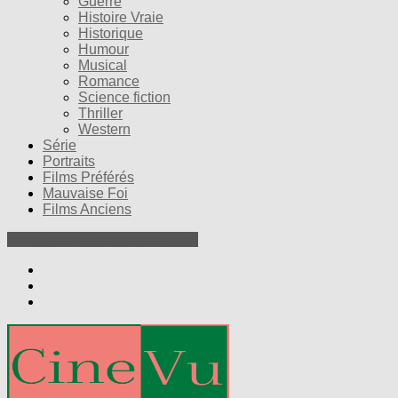
Guerre
Histoire Vraie
Historique
Humour
Musical
Romance
Science fiction
Thriller
Western
Série
Portraits
Films Préférés
Mauvaise Foi
Films Anciens
Nos Petites Critiques de Films