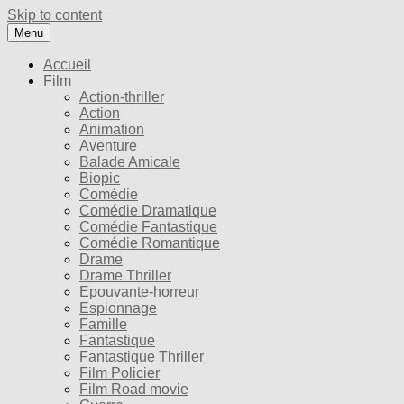
Skip to content
Menu
Accueil
Film
Action-thriller
Action
Animation
Aventure
Balade Amicale
Biopic
Comédie
Comédie Dramatique
Comédie Fantastique
Comédie Romantique
Drame
Drame Thriller
Epouvante-horreur
Espionnage
Famille
Fantastique
Fantastique Thriller
Film Policier
Film Road movie