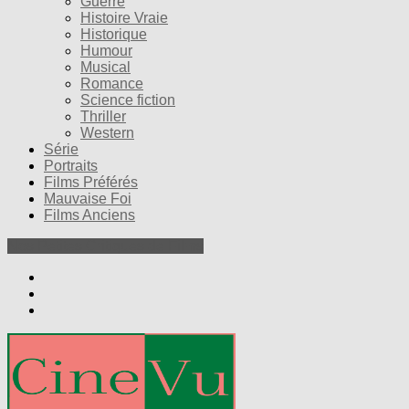
Guerre
Histoire Vraie
Historique
Humour
Musical
Romance
Science fiction
Thriller
Western
Série
Portraits
Films Préférés
Mauvaise Foi
Films Anciens
Nos Petites Critiques de Films