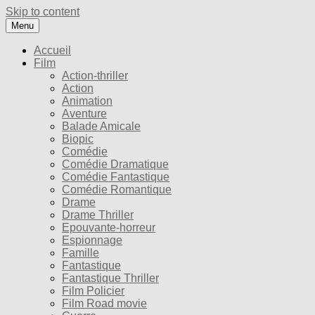
Skip to content
Menu
Accueil
Film
Action-thriller
Action
Animation
Aventure
Balade Amicale
Biopic
Comédie
Comédie Dramatique
Comédie Fantastique
Comédie Romantique
Drame
Drame Thriller
Epouvante-horreur
Espionnage
Famille
Fantastique
Fantastique Thriller
Film Policier
Film Road movie