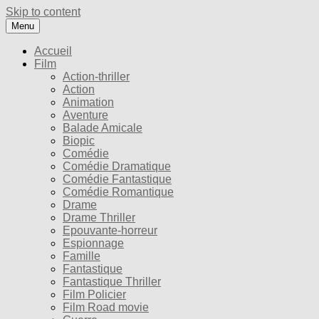
Skip to content
Menu
Accueil
Film
Action-thriller
Action
Animation
Aventure
Balade Amicale
Biopic
Comédie
Comédie Dramatique
Comédie Fantastique
Comédie Romantique
Drame
Drame Thriller
Epouvante-horreur
Espionnage
Famille
Fantastique
Fantastique Thriller
Film Policier
Film Road movie