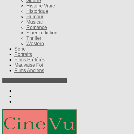
Guerre
Histoire Vraie
Historique
Humour
Musical
Romance
Science fiction
Thriller
Western
Série
Portraits
Films Préférés
Mauvaise Foi
Films Anciens
Nos Petites Critiques de Films