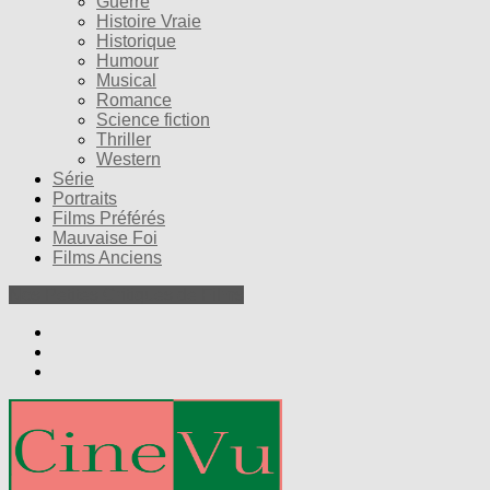
Guerre
Histoire Vraie
Historique
Humour
Musical
Romance
Science fiction
Thriller
Western
Série
Portraits
Films Préférés
Mauvaise Foi
Films Anciens
Nos Petites Critiques de Films