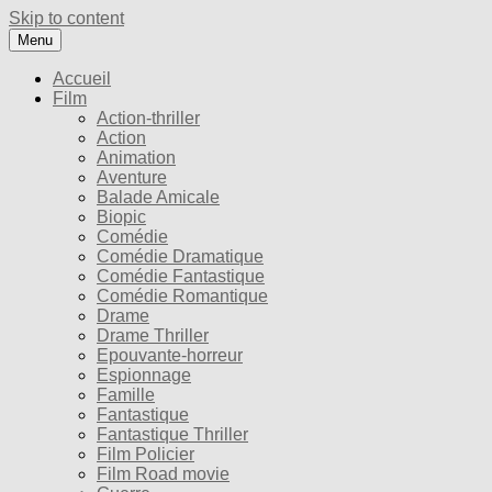
Skip to content
Menu
Accueil
Film
Action-thriller
Action
Animation
Aventure
Balade Amicale
Biopic
Comédie
Comédie Dramatique
Comédie Fantastique
Comédie Romantique
Drame
Drame Thriller
Epouvante-horreur
Espionnage
Famille
Fantastique
Fantastique Thriller
Film Policier
Film Road movie