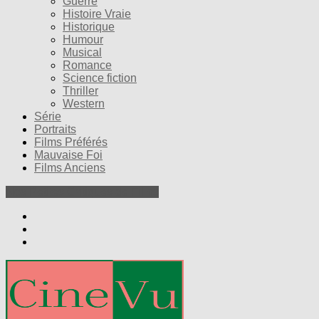
Guerre
Histoire Vraie
Historique
Humour
Musical
Romance
Science fiction
Thriller
Western
Série
Portraits
Films Préférés
Mauvaise Foi
Films Anciens
Nos Petites Critiques de Films