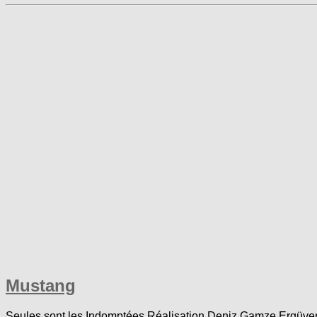
Mustang
Seules sont les Indomptées Réalisation Deniz Gamze Ergüven E