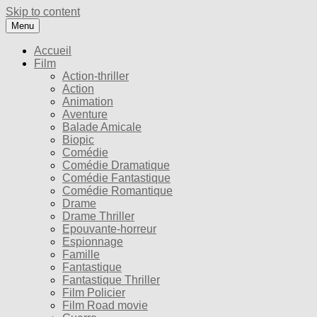
Skip to content
Menu
Accueil
Film
Action-thriller
Action
Animation
Aventure
Balade Amicale
Biopic
Comédie
Comédie Dramatique
Comédie Fantastique
Comédie Romantique
Drame
Drame Thriller
Epouvante-horreur
Espionnage
Famille
Fantastique
Fantastique Thriller
Film Policier
Film Road movie