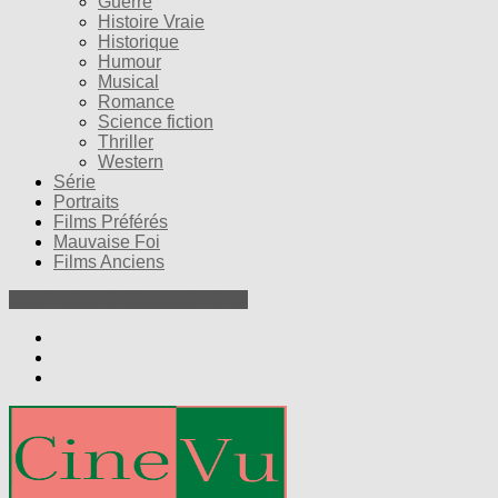
Guerre
Histoire Vraie
Historique
Humour
Musical
Romance
Science fiction
Thriller
Western
Série
Portraits
Films Préférés
Mauvaise Foi
Films Anciens
Nos Petites Critiques de Films