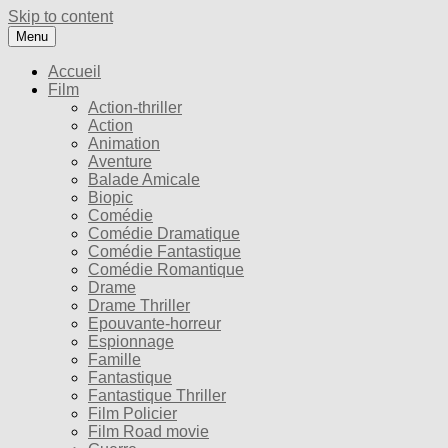
Skip to content
Menu
Accueil
Film
Action-thriller
Action
Animation
Aventure
Balade Amicale
Biopic
Comédie
Comédie Dramatique
Comédie Fantastique
Comédie Romantique
Drame
Drame Thriller
Epouvante-horreur
Espionnage
Famille
Fantastique
Fantastique Thriller
Film Policier
Film Road movie