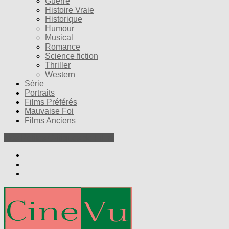
Guerre
Histoire Vraie
Historique
Humour
Musical
Romance
Science fiction
Thriller
Western
Série
Portraits
Films Préférés
Mauvaise Foi
Films Anciens
Nos Petites Critiques de Films