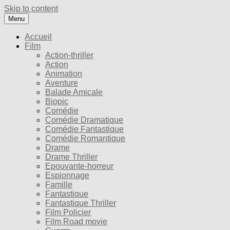
Skip to content
Menu
Accueil
Film
Action-thriller
Action
Animation
Aventure
Balade Amicale
Biopic
Comédie
Comédie Dramatique
Comédie Fantastique
Comédie Romantique
Drame
Drame Thriller
Epouvante-horreur
Espionnage
Famille
Fantastique
Fantastique Thriller
Film Policier
Film Road movie