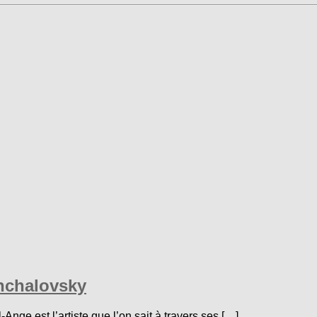
nchalovsky
Ange est l’artiste que l’on sait à travers ses […]