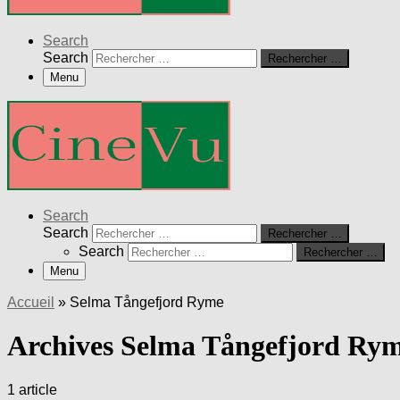
Search
Search
Rechercher …
Menu
Search
Search
Rechercher …
Search
Rechercher …
Menu
Accueil
»
Selma Tångefjord Ryme
Archives Selma Tångefjord Ry
1 article