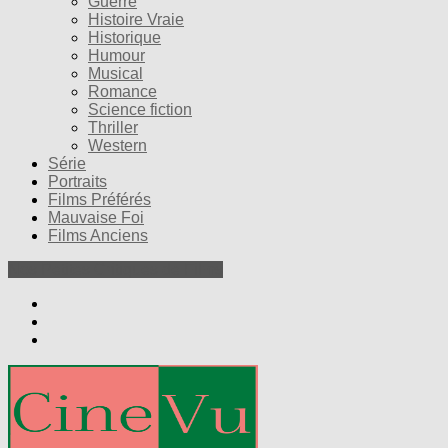
Guerre
Histoire Vraie
Historique
Humour
Musical
Romance
Science fiction
Thriller
Western
Série
Portraits
Films Préférés
Mauvaise Foi
Films Anciens
Nos Petites Critiques de Films