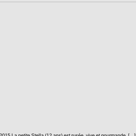
015 La petite Stella (12 ans) est rusée, vive et gourmande, […]