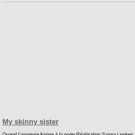
My skinny sister
Quand l’anorexie frappe à la porte Réalisation Sanna Lenken 2