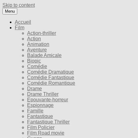
Skip to content
Menu
Accueil
Film
Action-thriller
Action
Animation
Aventure
Balade Amicale
Biopic
Comédie
Comédie Dramatique
Comédie Fantastique
Comédie Romantique
Drame
Drame Thriller
Epouvante-horreur
Espionnage
Famille
Fantastique
Fantastique Thriller
Film Policier
Film Road movie