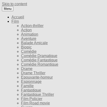
Skip to content
Menu
Accueil
Film
Action-thriller
Action
Animation
Aventure
Balade Amicale
Biopic
Comédie
Comédie Dramatique
Comédie Fantastique
Comédie Romantique
Drame
Drame Thriller
Epouvante-horreur
Espionnage
Famille
Fantastique
Fantastique Thriller
Film Policier
Film Road movie