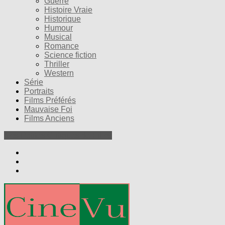
Guerre
Histoire Vraie
Historique
Humour
Musical
Romance
Science fiction
Thriller
Western
Série
Portraits
Films Préférés
Mauvaise Foi
Films Anciens
Nos Petites Critiques de Films