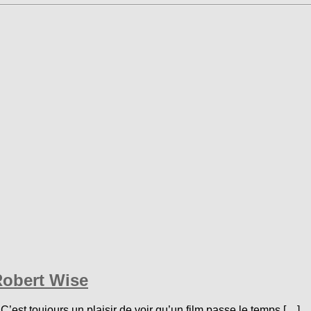
Robert Wise
st toujours un plaisir de voir qu’un film passe le temps […]