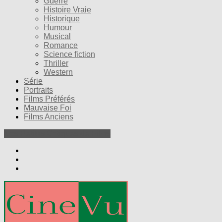
Guerre
Histoire Vraie
Historique
Humour
Musical
Romance
Science fiction
Thriller
Western
Série
Portraits
Films Préférés
Mauvaise Foi
Films Anciens
Nos Petites Critiques de Films