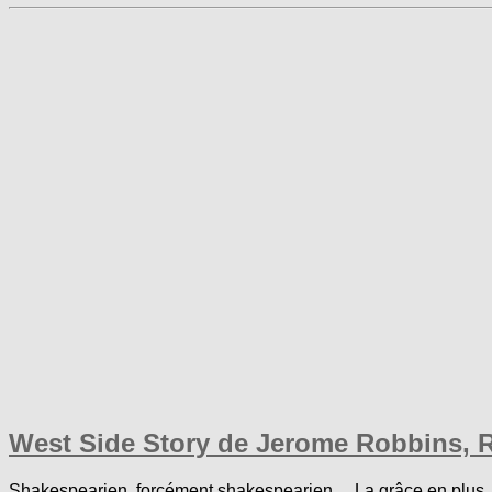
West Side Story de Jerome Robbins, 
Shakespearien, forcément shakespearien… La grâce en plus. C’e