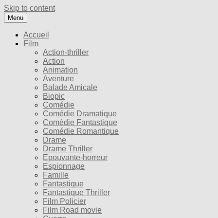
Skip to content
Menu
Accueil
Film
Action-thriller
Action
Animation
Aventure
Balade Amicale
Biopic
Comédie
Comédie Dramatique
Comédie Fantastique
Comédie Romantique
Drame
Drame Thriller
Epouvante-horreur
Espionnage
Famille
Fantastique
Fantastique Thriller
Film Policier
Film Road movie