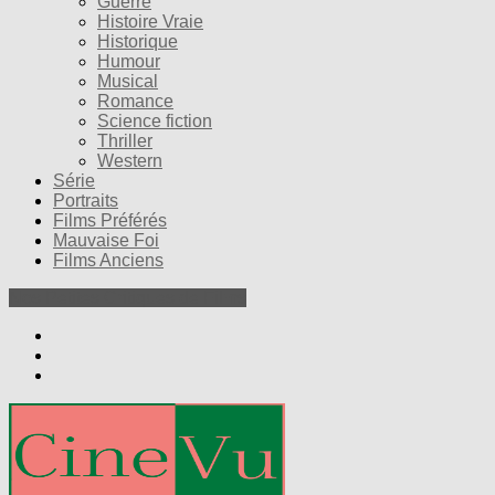
Guerre
Histoire Vraie
Historique
Humour
Musical
Romance
Science fiction
Thriller
Western
Série
Portraits
Films Préférés
Mauvaise Foi
Films Anciens
Nos Petites Critiques de Films