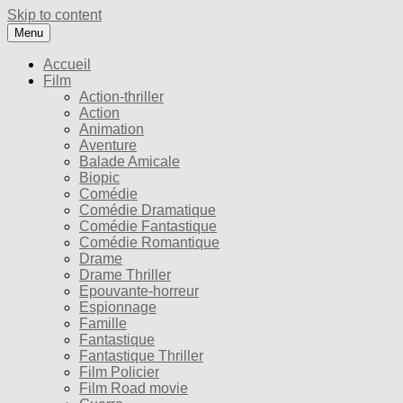
Skip to content
Menu
Accueil
Film
Action-thriller
Action
Animation
Aventure
Balade Amicale
Biopic
Comédie
Comédie Dramatique
Comédie Fantastique
Comédie Romantique
Drame
Drame Thriller
Epouvante-horreur
Espionnage
Famille
Fantastique
Fantastique Thriller
Film Policier
Film Road movie