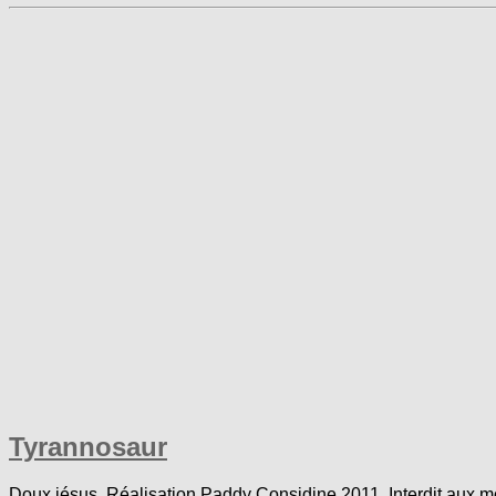
Tyrannosaur
Doux jésus. Réalisation Paddy Considine 2011. Interdit aux m