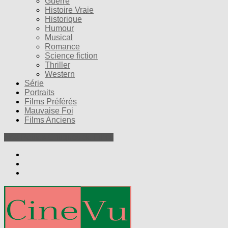
Guerre
Histoire Vraie
Historique
Humour
Musical
Romance
Science fiction
Thriller
Western
Série
Portraits
Films Préférés
Mauvaise Foi
Films Anciens
Nos Petites Critiques de Films