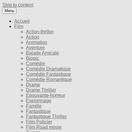
Skip to content
Menu
Accueil
Film
Action-thriller
Action
Animation
Aventure
Balade Amicale
Biopic
Comédie
Comédie Dramatique
Comédie Fantastique
Comédie Romantique
Drame
Drame Thriller
Epouvante-horreur
Espionnage
Famille
Fantastique
Fantastique Thriller
Film Policier
Film Road movie