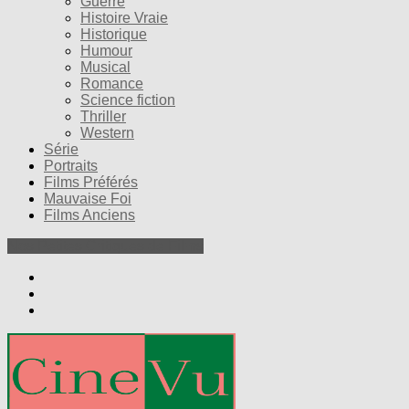
Guerre
Histoire Vraie
Historique
Humour
Musical
Romance
Science fiction
Thriller
Western
Série
Portraits
Films Préférés
Mauvaise Foi
Films Anciens
Nos Petites Critiques de Films