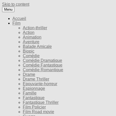
Skip to content
Menu
Accueil
Film
Action-thriller
Action
Animation
Aventure
Balade Amicale
Biopic
Comédie
Comédie Dramatique
Comédie Fantastique
Comédie Romantique
Drame
Drame Thriller
Epouvante-horreur
Espionnage
Famille
Fantastique
Fantastique Thriller
Film Policier
Film Road movie