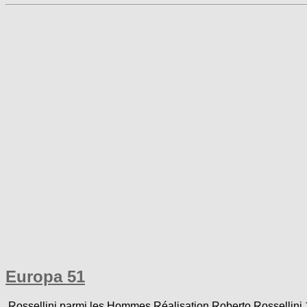
Europa 51
Rossellini parmi les Hommes Réalisation Roberto Rossellini 1