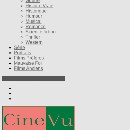
Guerre
Histoire Vraie
Historique
Humour
Musical
Romance
Science fiction
Thriller
Western
Série
Portraits
Films Préférés
Mauvaise Foi
Films Anciens
Nos Petites Critiques de Films