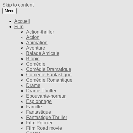
Skip to content
Menu
Accueil
Film
Action-thriller
Action
Animation
Aventure
Balade Amicale
Biopic
Comédie
Comédie Dramatique
Comédie Fantastique
Comédie Romantique
Drame
Drame Thriller
Epouvante-horreur
Espionnage
Famille
Fantastique
Fantastique Thriller
Film Policier
Film Road movie