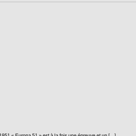
951 « Europa 51 » est à la fois une épreuve et un […]