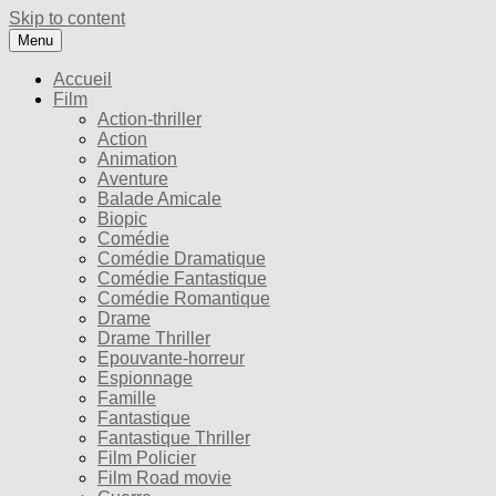
Skip to content
Menu
Accueil
Film
Action-thriller
Action
Animation
Aventure
Balade Amicale
Biopic
Comédie
Comédie Dramatique
Comédie Fantastique
Comédie Romantique
Drame
Drame Thriller
Epouvante-horreur
Espionnage
Famille
Fantastique
Fantastique Thriller
Film Policier
Film Road movie