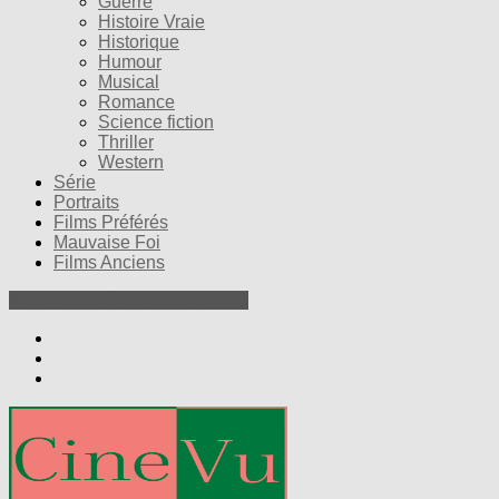
Guerre
Histoire Vraie
Historique
Humour
Musical
Romance
Science fiction
Thriller
Western
Série
Portraits
Films Préférés
Mauvaise Foi
Films Anciens
Nos Petites Critiques de Films