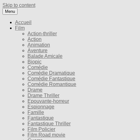
Skip to content
Menu
Accueil
Film
Action-thriller
Action
Animation
Aventure
Balade Amicale
Biopic
Comédie
Comédie Dramatique
Comédie Fantastique
Comédie Romantique
Drame
Drame Thriller
Epouvante-horreur
Espionnage
Famille
Fantastique
Fantastique Thriller
Film Policier
Film Road movie