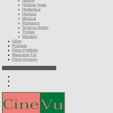
Guerre
Histoire Vraie
Historique
Humour
Musical
Romance
Science fiction
Thriller
Western
Série
Portraits
Films Préférés
Mauvaise Foi
Films Anciens
Nos Petites Critiques de Films