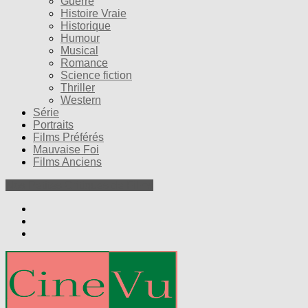
Guerre
Histoire Vraie
Historique
Humour
Musical
Romance
Science fiction
Thriller
Western
Série
Portraits
Films Préférés
Mauvaise Foi
Films Anciens
Nos Petites Critiques de Films