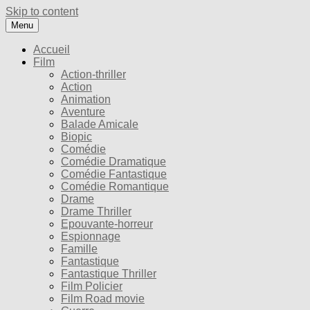
Skip to content
Menu
Accueil
Film
Action-thriller
Action
Animation
Aventure
Balade Amicale
Biopic
Comédie
Comédie Dramatique
Comédie Fantastique
Comédie Romantique
Drame
Drame Thriller
Epouvante-horreur
Espionnage
Famille
Fantastique
Fantastique Thriller
Film Policier
Film Road movie