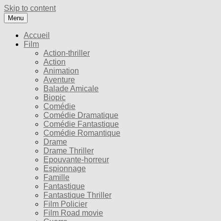
Skip to content
Menu
Accueil
Film
Action-thriller
Action
Animation
Aventure
Balade Amicale
Biopic
Comédie
Comédie Dramatique
Comédie Fantastique
Comédie Romantique
Drame
Drame Thriller
Epouvante-horreur
Espionnage
Famille
Fantastique
Fantastique Thriller
Film Policier
Film Road movie