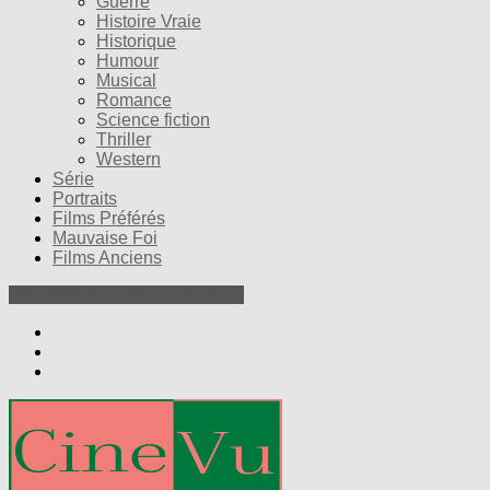
Guerre
Histoire Vraie
Historique
Humour
Musical
Romance
Science fiction
Thriller
Western
Série
Portraits
Films Préférés
Mauvaise Foi
Films Anciens
Nos Petites Critiques de Films