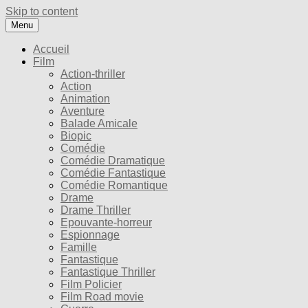
Skip to content
Menu
Accueil
Film
Action-thriller
Action
Animation
Aventure
Balade Amicale
Biopic
Comédie
Comédie Dramatique
Comédie Fantastique
Comédie Romantique
Drame
Drame Thriller
Epouvante-horreur
Espionnage
Famille
Fantastique
Fantastique Thriller
Film Policier
Film Road movie