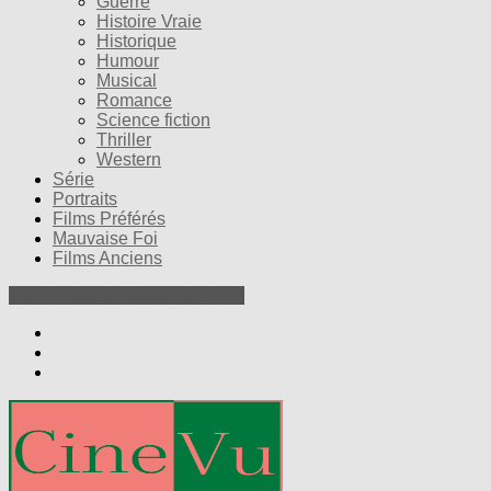
Guerre
Histoire Vraie
Historique
Humour
Musical
Romance
Science fiction
Thriller
Western
Série
Portraits
Films Préférés
Mauvaise Foi
Films Anciens
Nos Petites Critiques de Films