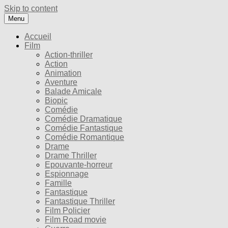
Skip to content
Menu
Accueil
Film
Action-thriller
Action
Animation
Aventure
Balade Amicale
Biopic
Comédie
Comédie Dramatique
Comédie Fantastique
Comédie Romantique
Drame
Drame Thriller
Epouvante-horreur
Espionnage
Famille
Fantastique
Fantastique Thriller
Film Policier
Film Road movie