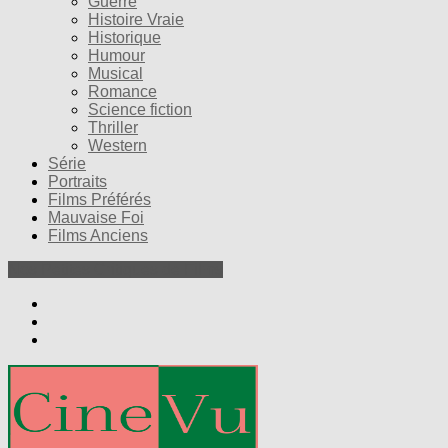
Guerre
Histoire Vraie
Historique
Humour
Musical
Romance
Science fiction
Thriller
Western
Série
Portraits
Films Préférés
Mauvaise Foi
Films Anciens
Nos Petites Critiques de Films