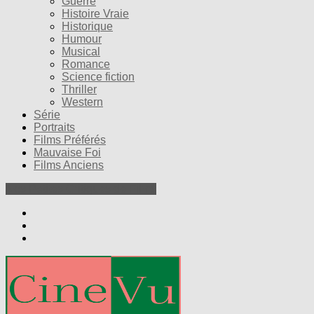
Guerre
Histoire Vraie
Historique
Humour
Musical
Romance
Science fiction
Thriller
Western
Série
Portraits
Films Préférés
Mauvaise Foi
Films Anciens
Nos Petites Critiques de Films