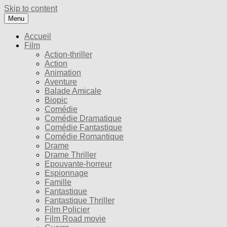
Skip to content
Menu
Accueil
Film
Action-thriller
Action
Animation
Aventure
Balade Amicale
Biopic
Comédie
Comédie Dramatique
Comédie Fantastique
Comédie Romantique
Drame
Drame Thriller
Epouvante-horreur
Espionnage
Famille
Fantastique
Fantastique Thriller
Film Policier
Film Road movie