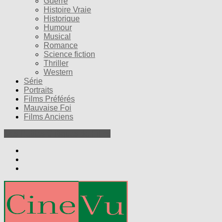
Guerre
Histoire Vraie
Historique
Humour
Musical
Romance
Science fiction
Thriller
Western
Série
Portraits
Films Préférés
Mauvaise Foi
Films Anciens
Nos Petites Critiques de Films