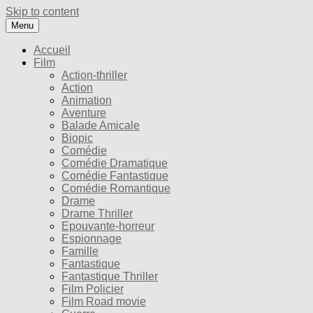
Skip to content
Menu
Accueil
Film
Action-thriller
Action
Animation
Aventure
Balade Amicale
Biopic
Comédie
Comédie Dramatique
Comédie Fantastique
Comédie Romantique
Drame
Drame Thriller
Epouvante-horreur
Espionnage
Famille
Fantastique
Fantastique Thriller
Film Policier
Film Road movie