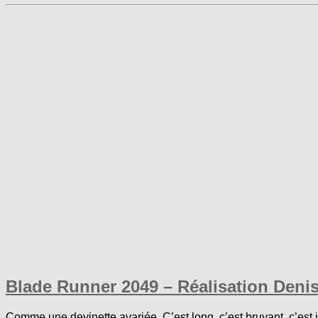
Blade Runner 2049 – Réalisation Denis
Comme une devinette avariée. C’est long, c’est bruyant, c’est j