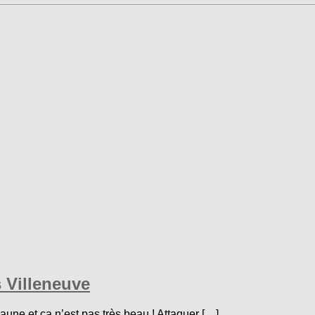
 Villeneuve
aune et ça n’est pas très beau ! Attaquer […]