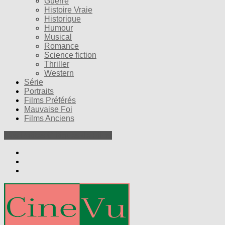
Guerre
Histoire Vraie
Historique
Humour
Musical
Romance
Science fiction
Thriller
Western
Série
Portraits
Films Préférés
Mauvaise Foi
Films Anciens
Nos Petites Critiques de Films