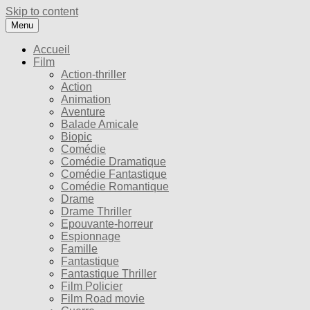
Skip to content
Menu
Accueil
Film
Action-thriller
Action
Animation
Aventure
Balade Amicale
Biopic
Comédie
Comédie Dramatique
Comédie Fantastique
Comédie Romantique
Drame
Drame Thriller
Epouvante-horreur
Espionnage
Famille
Fantastique
Fantastique Thriller
Film Policier
Film Road movie