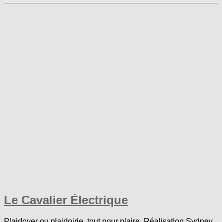
Le Cavalier Électrique
Plaidoyer ou plaidoirie, tout pour plaire. Réalisation Sydney