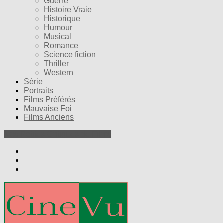
Guerre
Histoire Vraie
Historique
Humour
Musical
Romance
Science fiction
Thriller
Western
Série
Portraits
Films Préférés
Mauvaise Foi
Films Anciens
Nos Petites Critiques de Films