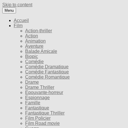
Skip to content
Menu
Accueil
Film
Action-thriller
Action
Animation
Aventure
Balade Amicale
Biopic
Comédie
Comédie Dramatique
Comédie Fantastique
Comédie Romantique
Drame
Drame Thriller
Epouvante-horreur
Espionnage
Famille
Fantastique
Fantastique Thriller
Film Policier
Film Road movie