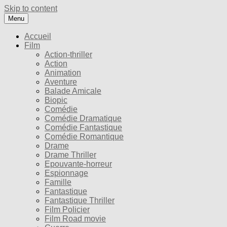
Skip to content
Menu
Accueil
Film
Action-thriller
Action
Animation
Aventure
Balade Amicale
Biopic
Comédie
Comédie Dramatique
Comédie Fantastique
Comédie Romantique
Drame
Drame Thriller
Epouvante-horreur
Espionnage
Famille
Fantastique
Fantastique Thriller
Film Policier
Film Road movie