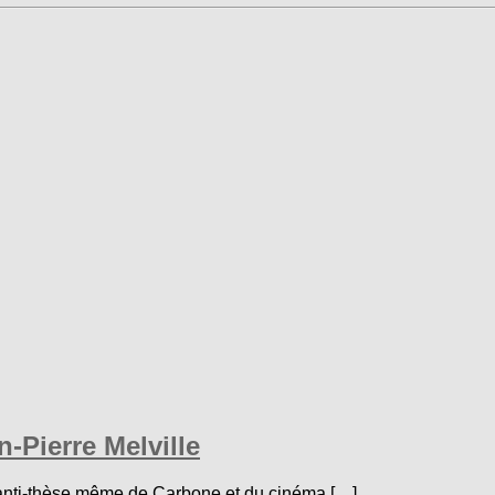
-Pierre Melville
l’anti-thèse même de Carbone et du cinéma […]