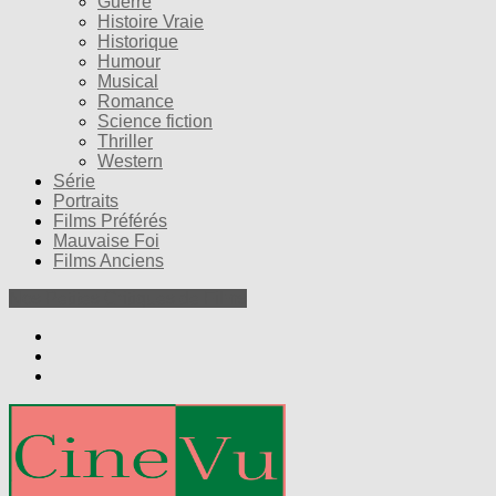
Guerre
Histoire Vraie
Historique
Humour
Musical
Romance
Science fiction
Thriller
Western
Série
Portraits
Films Préférés
Mauvaise Foi
Films Anciens
Nos Petites Critiques de Films