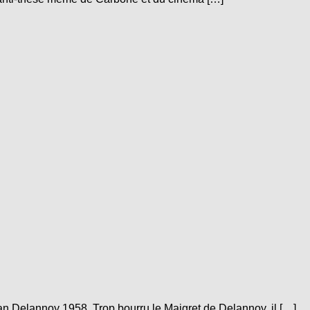
 Delannoy 1958. Trop bourru le Maigret de Delannoy, il […]