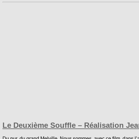
Le Deuxième Souffle – Réalisation Jean
Du pur, du grand Melville. Nous sommes, avec ce film, dans 