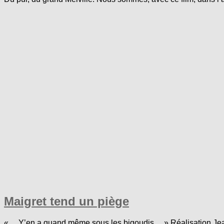
Maigret tend un piège
« …Y’en a quand même sous les bigoudis… » Réalisation Jean