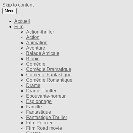
Skip to content
Menu
Accueil
Film
Action-thriller
Action
Animation
Aventure
Balade Amicale
Biopic
Comédie
Comédie Dramatique
Comédie Fantastique
Comédie Romantique
Drame
Drame Thriller
Epouvante-horreur
Espionnage
Famille
Fantastique
Fantastique Thriller
Film Policier
Film Road movie