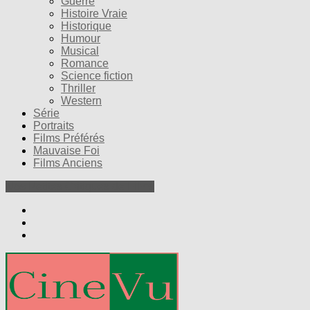
Guerre
Histoire Vraie
Historique
Humour
Musical
Romance
Science fiction
Thriller
Western
Série
Portraits
Films Préférés
Mauvaise Foi
Films Anciens
Nos Petites Critiques de Films