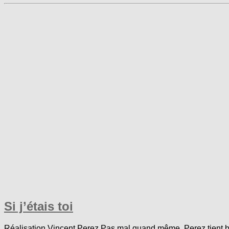
Si j’étais toi
Réalisation Vincent Perez Pas mal quand même, Perez tient bie