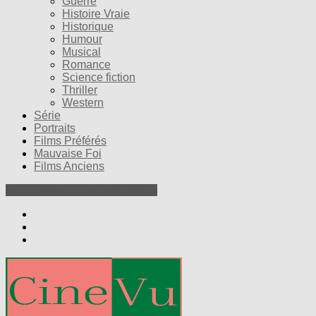
Guerre
Histoire Vraie
Historique
Humour
Musical
Romance
Science fiction
Thriller
Western
Série
Portraits
Films Préférés
Mauvaise Foi
Films Anciens
Nos Petites Critiques de Films