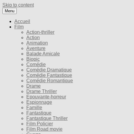
Skip to content
Menu
Accueil
Film
Action-thriller
Action
Animation
Aventure
Balade Amicale
Biopic
Comédie
Comédie Dramatique
Comédie Fantastique
Comédie Romantique
Drame
Drame Thriller
Epouvante-horreur
Espionnage
Famille
Fantastique
Fantastique Thriller
Film Policier
Film Road movie