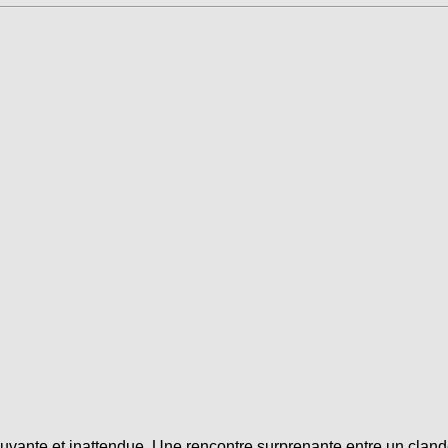
ante et inattendue. Une rencontre surprenante entre un clande