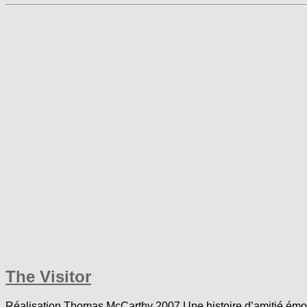
The Visitor
Réalisation Thomas McCarthy 2007 Une histoire d’amitié émouv