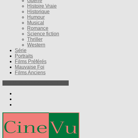
Guerre
Histoire Vraie
Historique
Humour
Musical
Romance
Science fiction
Thriller
Western
Série
Portraits
Films Préférés
Mauvaise Foi
Films Anciens
Nos Petites Critiques de Films