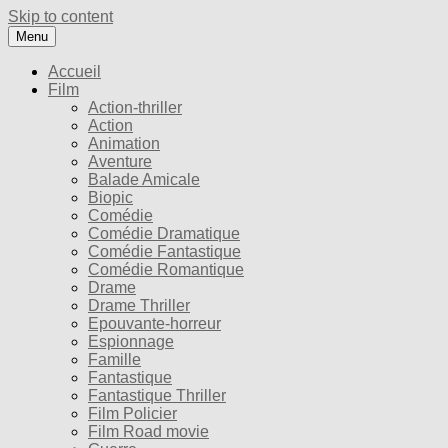
Skip to content
Menu
Accueil
Film
Action-thriller
Action
Animation
Aventure
Balade Amicale
Biopic
Comédie
Comédie Dramatique
Comédie Fantastique
Comédie Romantique
Drame
Drame Thriller
Epouvante-horreur
Espionnage
Famille
Fantastique
Fantastique Thriller
Film Policier
Film Road movie