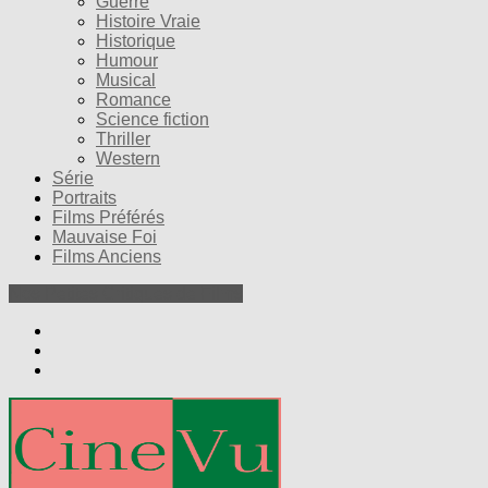
Guerre
Histoire Vraie
Historique
Humour
Musical
Romance
Science fiction
Thriller
Western
Série
Portraits
Films Préférés
Mauvaise Foi
Films Anciens
Nos Petites Critiques de Films