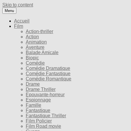
Skip to content
Menu
Accueil
Film
Action-thriller
Action
Animation
Aventure
Balade Amicale
Biopic
Comédie
Comédie Dramatique
Comédie Fantastique
Comédie Romantique
Drame
Drame Thriller
Epouvante-horreur
Espionnage
Famille
Fantastique
Fantastique Thriller
Film Policier
Film Road movie