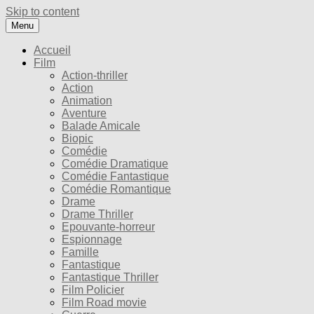
Skip to content
Menu
Accueil
Film
Action-thriller
Action
Animation
Aventure
Balade Amicale
Biopic
Comédie
Comédie Dramatique
Comédie Fantastique
Comédie Romantique
Drame
Drame Thriller
Epouvante-horreur
Espionnage
Famille
Fantastique
Fantastique Thriller
Film Policier
Film Road movie