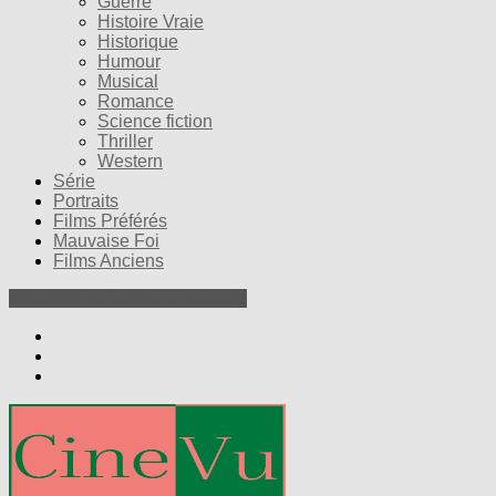
Guerre
Histoire Vraie
Historique
Humour
Musical
Romance
Science fiction
Thriller
Western
Série
Portraits
Films Préférés
Mauvaise Foi
Films Anciens
Nos Petites Critiques de Films