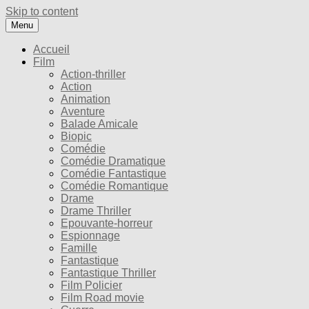
Skip to content
Menu
Accueil
Film
Action-thriller
Action
Animation
Aventure
Balade Amicale
Biopic
Comédie
Comédie Dramatique
Comédie Fantastique
Comédie Romantique
Drame
Drame Thriller
Epouvante-horreur
Espionnage
Famille
Fantastique
Fantastique Thriller
Film Policier
Film Road movie