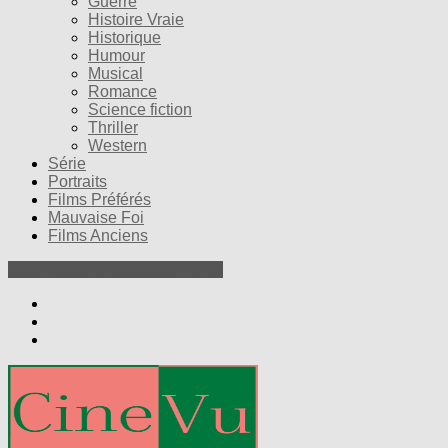
Guerre
Histoire Vraie
Historique
Humour
Musical
Romance
Science fiction
Thriller
Western
Série
Portraits
Films Préférés
Mauvaise Foi
Films Anciens
Nos Petites Critiques de Films