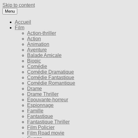
Skip to content
Menu
Accueil
Film
Action-thriller
Action
Animation
Aventure
Balade Amicale
Biopic
Comédie
Comédie Dramatique
Comédie Fantastique
Comédie Romantique
Drame
Drame Thriller
Epouvante-horreur
Espionnage
Famille
Fantastique
Fantastique Thriller
Film Policier
Film Road movie