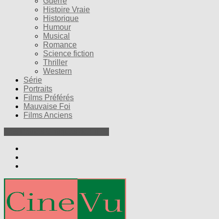
Guerre
Histoire Vraie
Historique
Humour
Musical
Romance
Science fiction
Thriller
Western
Série
Portraits
Films Préférés
Mauvaise Foi
Films Anciens
Nos Petites Critiques de Films