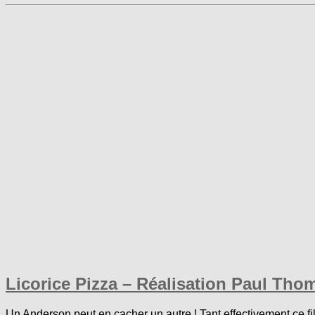
Licorice Pizza – Réalisation Paul Th
Un Anderson peut en cacher un autre ! Tant effectivement ce fil