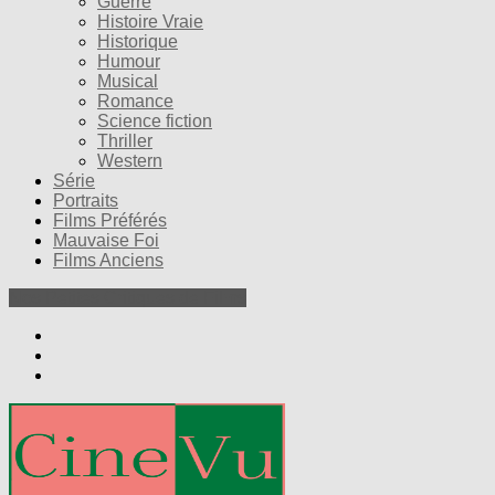
Guerre
Histoire Vraie
Historique
Humour
Musical
Romance
Science fiction
Thriller
Western
Série
Portraits
Films Préférés
Mauvaise Foi
Films Anciens
Nos Petites Critiques de Films