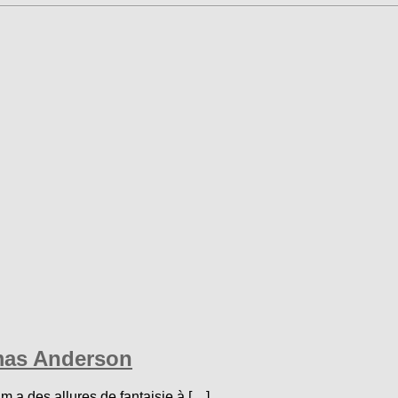
omas Anderson
m a des allures de fantaisie à […]