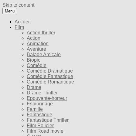
Skip to content
Menu
Accueil
Film
Action-thriller
Action
Animation
Aventure
Balade Amicale
Biopic
Comédie
Comédie Dramatique
Comédie Fantastique
Comédie Romantique
Drame
Drame Thriller
Epouvante-horreur
Espionnage
Famille
Fantastique
Fantastique Thriller
Film Policier
Film Road movie