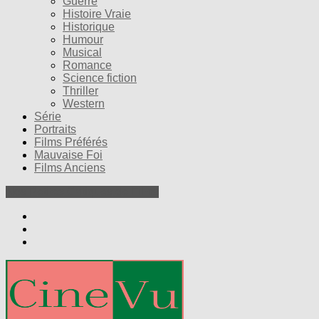
Guerre
Histoire Vraie
Historique
Humour
Musical
Romance
Science fiction
Thriller
Western
Série
Portraits
Films Préférés
Mauvaise Foi
Films Anciens
Nos Petites Critiques de Films