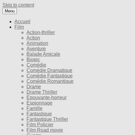
Skip to content
Menu
Accueil
Film
Action-thriller
Action
Animation
Aventure
Balade Amicale
Biopic
Comédie
Comédie Dramatique
Comédie Fantastique
Comédie Romantique
Drame
Drame Thriller
Epouvante-horreur
Espionnage
Famille
Fantastique
Fantastique Thriller
Film Policier
Film Road movie