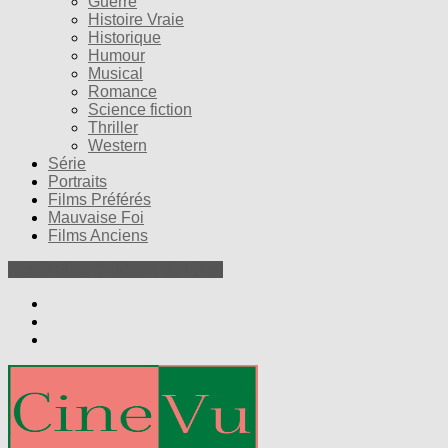
Guerre
Histoire Vraie
Historique
Humour
Musical
Romance
Science fiction
Thriller
Western
Série
Portraits
Films Préférés
Mauvaise Foi
Films Anciens
Nos Petites Critiques de Films