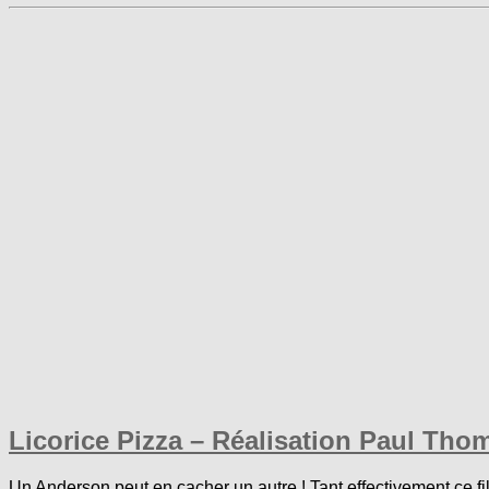
Licorice Pizza – Réalisation Paul Th
Un Anderson peut en cacher un autre ! Tant effectivement ce fil