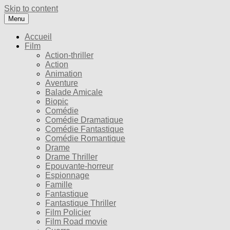
Skip to content
Menu
Accueil
Film
Action-thriller
Action
Animation
Aventure
Balade Amicale
Biopic
Comédie
Comédie Dramatique
Comédie Fantastique
Comédie Romantique
Drame
Drame Thriller
Epouvante-horreur
Espionnage
Famille
Fantastique
Fantastique Thriller
Film Policier
Film Road movie