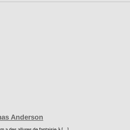
omas Anderson
m a des allures de fantaisie à […]