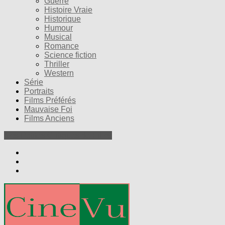
Guerre
Histoire Vraie
Historique
Humour
Musical
Romance
Science fiction
Thriller
Western
Série
Portraits
Films Préférés
Mauvaise Foi
Films Anciens
Nos Petites Critiques de Films