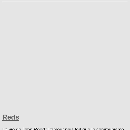
Reds
La vie de John Reed : l’amour plus fort que le communisme