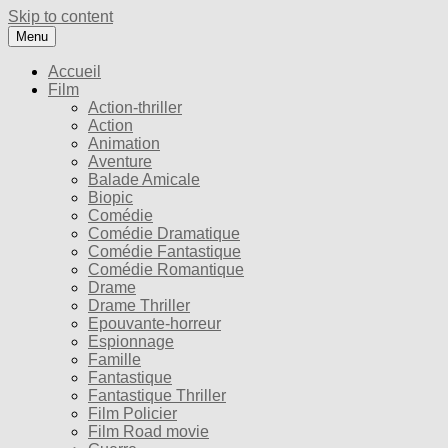
Skip to content
Menu
Accueil
Film
Action-thriller
Action
Animation
Aventure
Balade Amicale
Biopic
Comédie
Comédie Dramatique
Comédie Fantastique
Comédie Romantique
Drame
Drame Thriller
Epouvante-horreur
Espionnage
Famille
Fantastique
Fantastique Thriller
Film Policier
Film Road movie