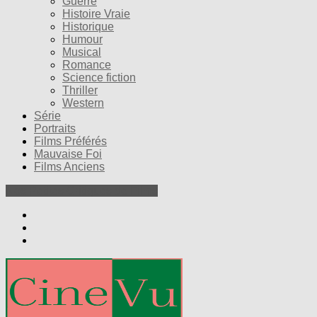
Guerre
Histoire Vraie
Historique
Humour
Musical
Romance
Science fiction
Thriller
Western
Série
Portraits
Films Préférés
Mauvaise Foi
Films Anciens
Nos Petites Critiques de Films