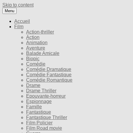
Skip to content
Menu
Accueil
Film
Action-thriller
Action
Animation
Aventure
Balade Amicale
Biopic
Comédie
Comédie Dramatique
Comédie Fantastique
Comédie Romantique
Drame
Drame Thriller
Epouvante-horreur
Espionnage
Famille
Fantastique
Fantastique Thriller
Film Policier
Film Road movie